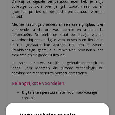
Dankzij de digitale temperatuurmeter heb je altijd
volledige controle over je grill, zodat vlees, vis en
groenten precies op de juiste temperatuur worden
bereid.
Met vier krachtige branders en een ruime grillplaat is er
voldoende ruimte om voor familie en vrienden te
barbecueën. De barbecue staat op stevige wielen,
waardoor hij eenvoudig te verplaatsen is en flexibel in
je tuin geplaatst kan worden. Het strakke zwarte
Stealth-design geeft je buitenkeuken bovendien een
moderne en elegante uitstraling.
De Spirit EPX-435R Stealth is gebruiksvriendelijk en
ideaal voor iedereen die slimme technologie wil
combineren met serieuze barbecueprestaties.
Belangrijkste voordelen
Digitale temperatuurmeter voor nauwkeurige
controle
Vier krachtige gasbranders voor een gelijkmatige
warmteverdeling