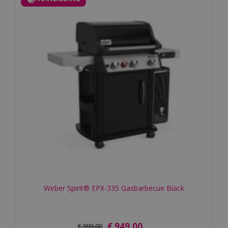
Weber Spirit® EPX-335 Gasbarbecue Black
€
949
,
00
€
999
,
00