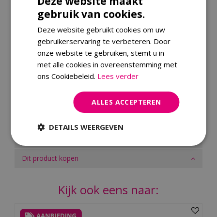
Deze website maakt
Eenvoudig te verplaatsen dankzij stevige wielen
gebruik van cookies.
Modern Stealth-design in stijlvol zwart
Hoogwaardige Weber-kwaliteit voor jarenlang
Deze website gebruikt cookies om uw
barbecueplezier
gebruikerservaring te verbeteren. Door
onze website te gebruiken, stemt u in
met alle cookies in overeenstemming met
Specificaties
ons Cookiebeleid.
Lees verder
EAN code
77924920455
ALLES ACCEPTEREN
Merk
Weber
DETAILS WEERGEVEN
Merk
Dit product kopen
Kijk ook eens naar: