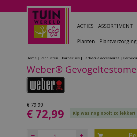
Ga
naar
content
ACTIES
ASSORTIMENT
Planten
Plantverzorging
Home
Producten
Barbecues
Barbecue accessoires
Barbec
Weber® Gevogeltestome
€
79
,
99
€
72
,
99
Kip was nog nooit zo lekker!