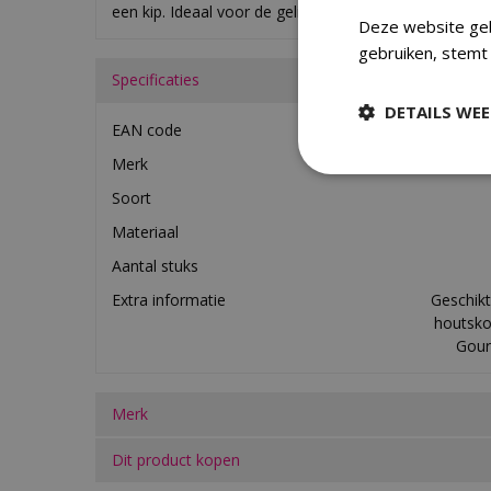
een kip. Ideaal voor de gelijktijdige bereiding van ge
Deze website geb
gebruiken, stemt
Specificaties
DETAILS WE
EAN code
Merk
Soort
Materiaal
Aantal stuks
Extra informatie
Geschik
houtsko
Gour
Merk
Dit product kopen