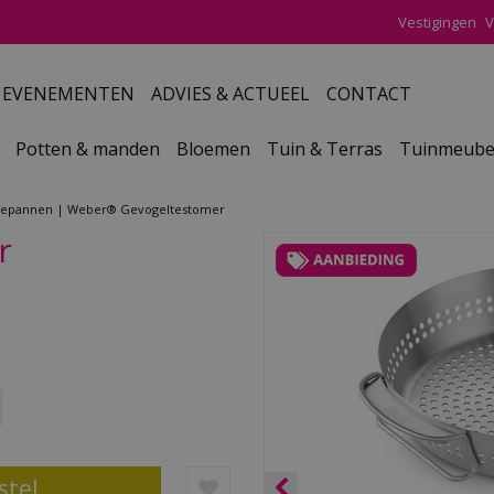
Vestigingen
V
EVENEMENTEN
ADVIES & ACTUEEL
CONTACT
Potten & manden
Bloemen
Tuin & Terras
Tuinmeube
uepannen
Weber® Gevogeltestomer
r