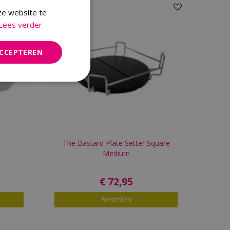
ze website te
Lees verder
ACCEPTEREN
The Bastard Plate Setter Square
Medium
€
72
,
95
Bestellen