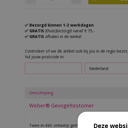
✅ Bezorgd binnen 1-3 werkdagen
✅ GRATIS
(thuis)bezorgd vanaf € 75,-
✅ GRATIS
afhalen in de winkel
Controleer of we dit artikel ook bij jou in de regio bezo
Vul jouw postcode in:
Omschrijving
Weber® Gevogeltestomer
Deze websi
Twee-in-één ontwerp gemaakt van roestvrij staal m