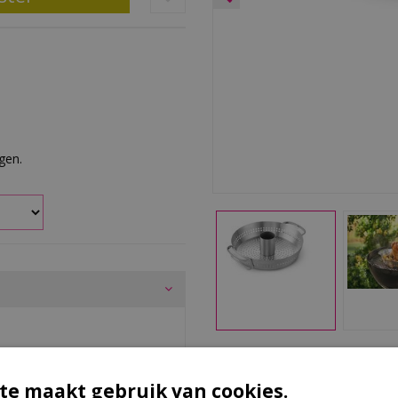
rgen.
Ki
te maakt gebruik van cookies.
et afneembaar opzetstuk voor