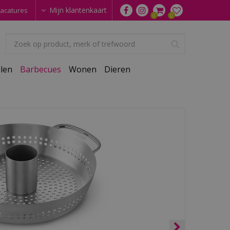
Mijn klantenkaart
acatures
len
Barbecues
Wonen
Dieren