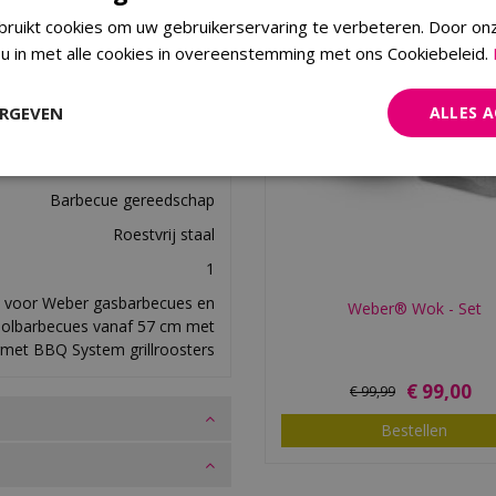
vogelte en groenten.
ruikt cookies om uw gebruikerservaring te verbeteren. Door on
 u in met alle cookies in overeenstemming met ons Cookiebeleid.
ERGEVEN
ALLES 
77924019036
Weber
Barbecue gereedschap
Roestvrij staal
1
t voor Weber gasbarbecues en
Weber® Wok - Set
olbarbecues vanaf 57 cm met
met BBQ System grillroosters
€
99
,
00
€
99
,
99
Bestellen