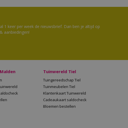
 1 keer per week de nieuwsbrief. Dan ben je altijd op
 & aanbiedingen!
 Malden
Tuinwereld Tiel
en
Tuingereedschap Tiel
Tuinwereld
Tuinmeubelen Tiel
saldocheck
Klantenkaart Tuinwereld
llen
Cadeaukaart saldocheck
Bloemen bestellen