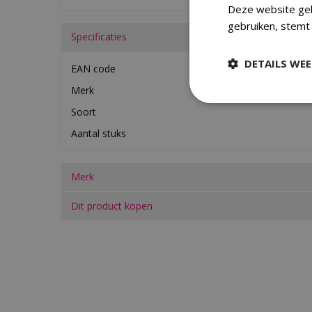
Deze website geb
gebruiken, stemt
Specificaties
DETAILS WE
EAN code
Merk
Soort
Aantal stuks
Merk
Dit product kopen