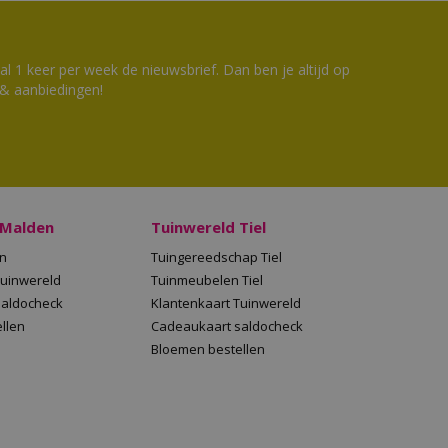
 1 keer per week de nieuwsbrief. Dan ben je altijd op
 & aanbiedingen!
 Malden
Tuinwereld Tiel
en
Tuingereedschap Tiel
Tuinwereld
Tuinmeubelen Tiel
saldocheck
Klantenkaart Tuinwereld
llen
Cadeaukaart saldocheck
Bloemen bestellen