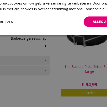
ruikt cookies om uw gebruikerservaring te verbeteren. Door on
 u in met alle cookies in overeenstemming met ons Cookiebeleid.
ERGEVEN
ALLES 
77924159657
Weber
Barbecue gereedschap
1
The Bastard Plate Setter S
Large
€
94
,
99
Bestellen