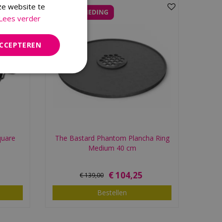
ze website te
Lees verder
ACCEPTEREN
quare
The Bastard Phantom Plancha Ring
Medium 40 cm
€
104
,
25
€
139
,
00
Bestellen