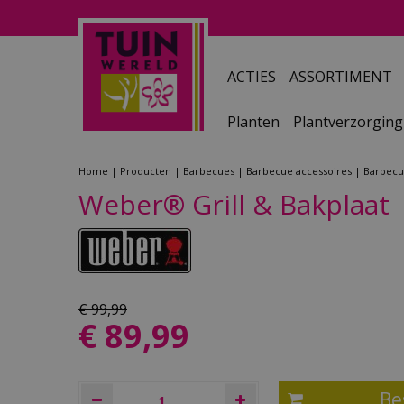
Ga
naar
content
ACTIES
ASSORTIMENT
Planten
Plantverzorging
Home
Producten
Barbecues
Barbecue accessoires
Barbecu
Weber® Grill & Bakplaat
€
99
,
99
€
89
,
99