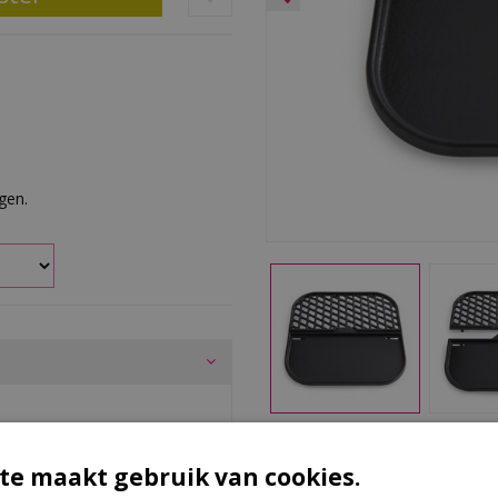
rgen.
tijd, waardoor de ruimte wordt
Ki
rselein voor een eenvoudige
te maakt gebruik van cookies.
met BBQ-systeem.