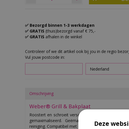
✅ Bezorgd binnen 1-3 werkdagen
✅ GRATIS
(thuis)bezorgd vanaf € 75,-
✅ GRATIS
afhalen in de winkel
Controleer of we dit artikel ook bij jou in de regio bezo
Vul jouw postcode in:
Omschrijving
Weber® Grill & Bakplaat
Roostert en schroeit verschillend voedsel tegelijker
gemaximaliseerd. Geëmailleerd gietijzer met po
Deze websi
reiniging. Compatibel met de roosters van het Gour