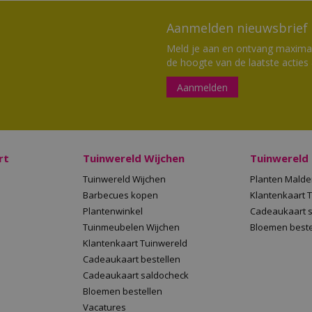
Aanmelden nieuwsbrief
Meld je aan en ontvang maximaal
de hoogte van de laatste acties
Aanmelden
rt
Tuinwereld Wijchen
Tuinwereld
Tuinwereld Wijchen
Planten Mald
Barbecues kopen
Klantenkaart 
Plantenwinkel
Cadeaukaart 
Tuinmeubelen Wijchen
Bloemen beste
Klantenkaart Tuinwereld
Cadeaukaart bestellen
Cadeaukaart saldocheck
Bloemen bestellen
Vacatures