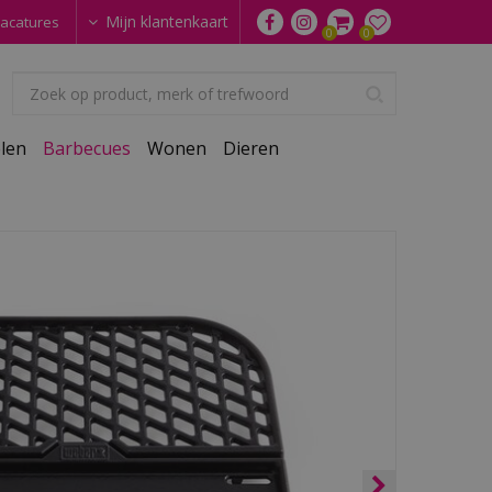
Mijn klantenkaart
acatures
len
Barbecues
Wonen
Dieren