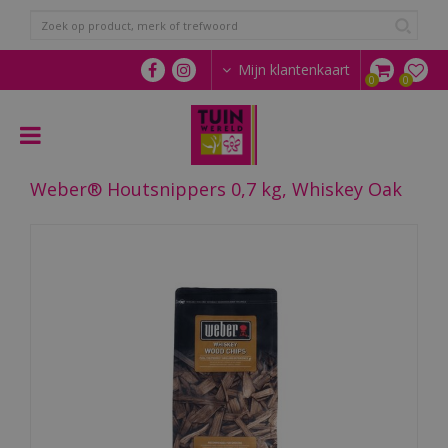
G
a
n
a
Mijn klantenkaart
a
r
c
o
n
Weber® Houtsnippers 0,7 kg, Whiskey Oak
t
e
n
t