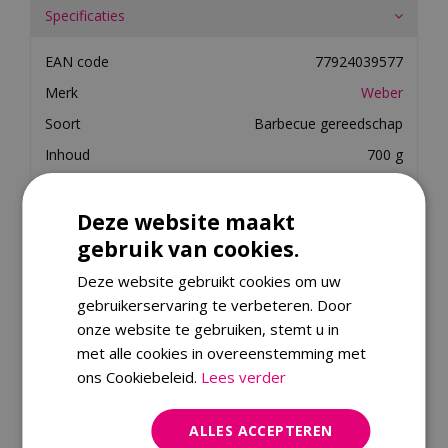
Specificaties
EAN code
77924039577
Merk
Weber
Soort
Barbecue gereedschap
Inhoud
700 g
Materiaal
Hout
Aantal stuks
6
Deze website maakt
gebruik van cookies.
Merk
Deze website gebruikt cookies om uw
gebruikerservaring te verbeteren. Door
Dit product kopen
onze website te gebruiken, stemt u in
met alle cookies in overeenstemming met
ons Cookiebeleid.
Lees verder
Kijk ook eens naar:
ALLES ACCEPTEREN