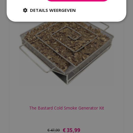
DETAILS WEERGEVEN
The Bastard Cold Smoke Generator Kit
€
35
,
99
€
47
,
99