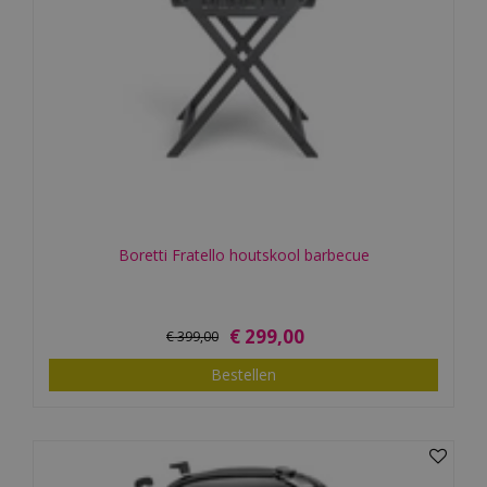
Boretti Fratello houtskool barbecue
€
299
,
00
€
399
,
00
Bestellen