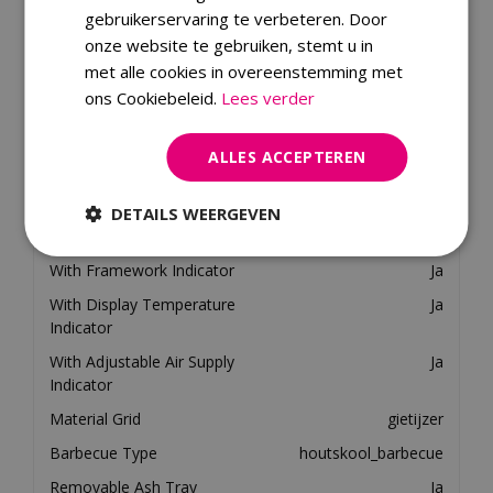
gebruikerservaring te verbeteren. Door
Energy Source
houtskool
onze website te gebruiken, stemt u in
Energiebron
Houtskool
met alle cookies in overeenstemming met
ons Cookiebeleid.
Lees verder
Met deksel
Ja
Regelbare luchttoevoer
Ja
ALLES ACCEPTEREN
Type barbecue
Houtskool barbecue
With Lid/Cover Indicator
Ja
DETAILS WEERGEVEN
Number of Persons
3
With Framework Indicator
Ja
With Display Temperature
Ja
Indicator
With Adjustable Air Supply
Ja
Indicator
Material Grid
gietijzer
Barbecue Type
houtskool_barbecue
Removable Ash Tray
Ja