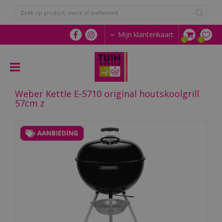
G
a
n
a
Mijn klantenkaart
a
r
c
o
n
Weber Kettle E-5710 original houtskoolgrill
t
57cm z
e
n
t