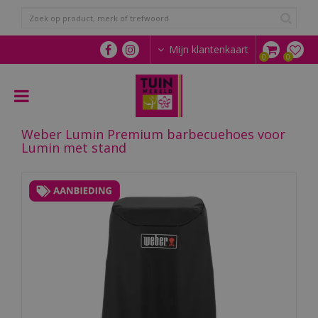
G
a
n
a
Mijn klantenkaart
a
r
c
o
n
Weber Lumin Premium barbecuehoes voor
t
Lumin met stand
e
n
t