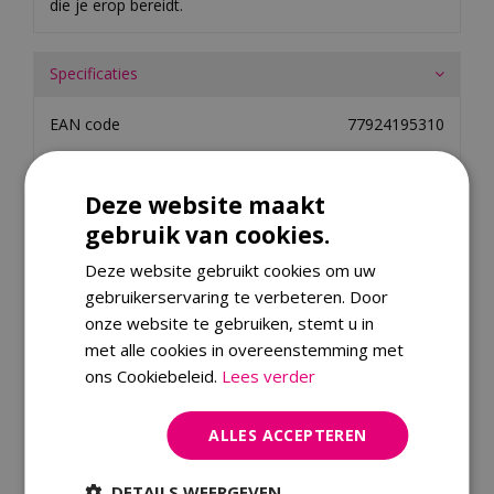
die je erop bereidt.
Specificaties
EAN code
77924195310
Merk
Weber
Deze website maakt
Merk
gebruik van cookies.
Deze website gebruikt cookies om uw
Dit product kopen
gebruikerservaring te verbeteren. Door
onze website te gebruiken, stemt u in
Kijk ook eens naar:
met alle cookies in overeenstemming met
ons Cookiebeleid.
Lees verder
ALLES ACCEPTEREN
DETAILS WEERGEVEN