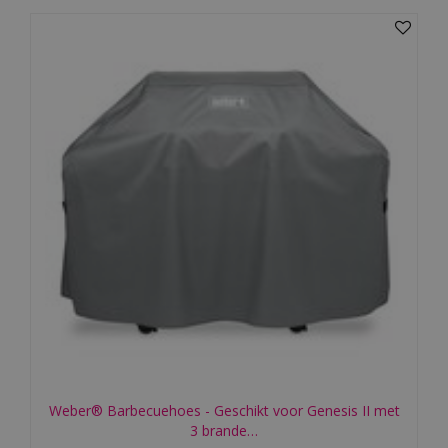
Weber® Barbecuehoes - Geschikt voor Genesis II met
3 brande…