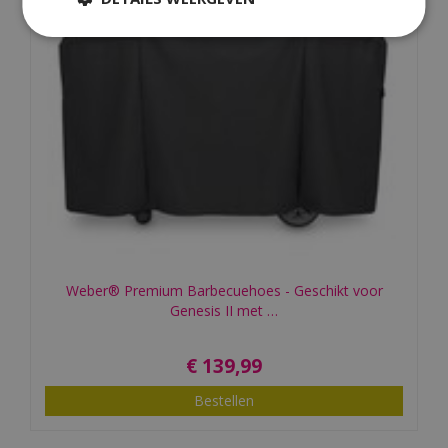
Weber® Premium Barbecuehoes - Geschikt voor
Genesis II met …
€
139
,
99
Bestellen