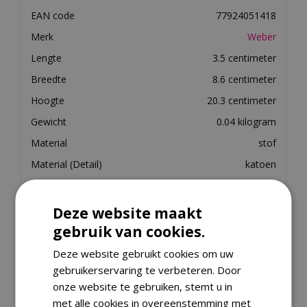
EAN code
77924051418
Merk
Weber
Lengte
3.5 centimeter
Breedte
8.6 centimeter
Hoogte
20.3 centimeter
Gewicht
0.04 kilogram
Material
stof
Material (Detail)
katoen
Indoor/outdoor use
buiten
Finish
geen_afwerking
Deze website maakt
Use
Reinigend
gebruik van cookies.
Material Property
zacht
Deze website gebruikt cookies om uw
gebruikerservaring te verbeteren. Door
Cleaning Aid Type
schoonmaakdoekjes
onze website te gebruiken, stemt u in
met alle cookies in overeenstemming met