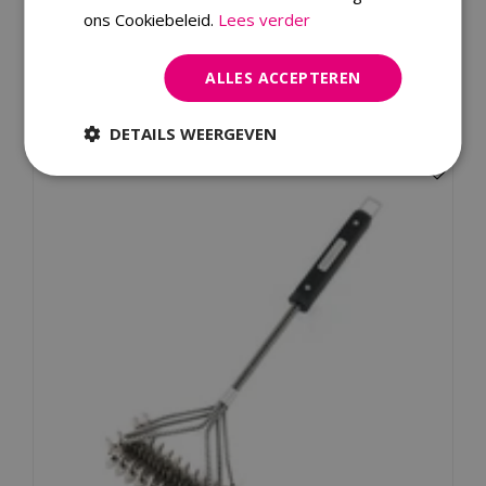
Merk
ons Cookiebeleid.
Lees verder
Dit product kopen
ALLES ACCEPTEREN
Kijk ook eens naar:
DETAILS WEERGEVEN