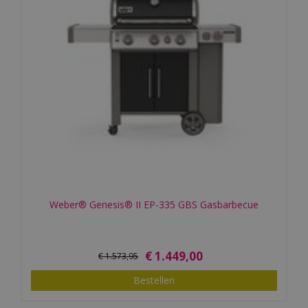
Weber® Genesis® II EP-335 GBS Gasbarbecue
€
1.449
,
00
€
1.573
,
95
Bestellen