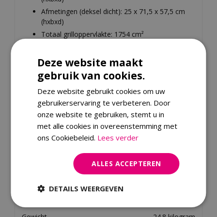
Afmetingen (deksel dicht): 25 x 71,5 x 57,5 cm
(hxbxd)
Totaal grilloppervlakte: 1754 cm²
Hoofdbranders: 3,7 kW
Gewicht: 19,5 kg
Deze website maakt
Brandstof: propaan/butaan
gebruik van cookies.
Deze website gebruikt cookies om uw
gebruikerservaring te verbeteren. Door
Specificaties
onze website te gebruiken, stemt u in
met alle cookies in overeenstemming met
EAN code
77924999024
ons Cookiebeleid.
Lees verder
Merk
Weber
Lengte
72 centimeter
ALLES ACCEPTEREN
Breedte
54.3 centimeter
Hoogte
33 centimeter
DETAILS WEERGEVEN
Materiaal
Metaal
Gewicht
24.8 kilogram