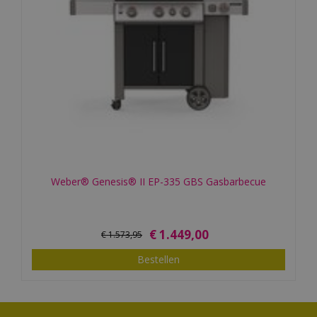
Weber® Genesis® II EP-335 GBS Gasbarbecue
€
1.449
,
00
€
1.573
,
95
Bestellen