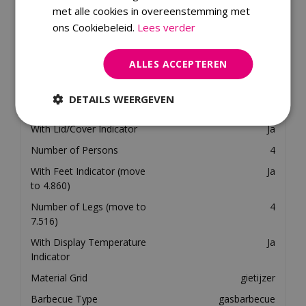
Gewicht
28.14 kilogram
met alle cookies in overeenstemming met
Material
metaal
ons Cookiebeleid.
Lees verder
Colour Family
zwart
ALLES ACCEPTEREN
Line or Serie
Traveler
Movable Indicator
Ja
DETAILS WEERGEVEN
Energy Source
gas
With Lid/Cover Indicator
Ja
Number of Persons
4
With Feet Indicator (move
Ja
to 4.860)
Number of Legs (move to
4
7.516)
With Display Temperature
Ja
Indicator
Material Grid
gietijzer
Barbecue Type
gasbarbecue