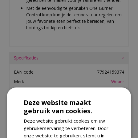
gerechten te maken voor je familie en vrienden.
Met de eenvoudig te gebruiken One Burner
Control knop kun je de temperatuur regelen om
jouw favoriete eten perfect te bereiden, van
hotdogs tot kip en biefstuk.
Specificaties
EAN code
77924159374
Merk
Weber
Kleur
Zwart
Lengte
108.51 centimeter
Deze website maakt
gebruik van cookies.
Breedte
56.01 centimeter
Hoogte
37.21 centimeter
Deze website gebruikt cookies om uw
gebruikerservaring te verbeteren. Door
Materiaal
Metaal
onze website te gebruiken, stemt u in