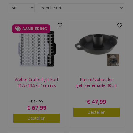
Weber Crafted grillkorf
Pan m/kiphouder
41.5x43.5x5.1cm rvs
gietijzer emaille 30cm
€
47
,
99
€
74
,
99
€
67
,
99
Bestellen
Bestellen