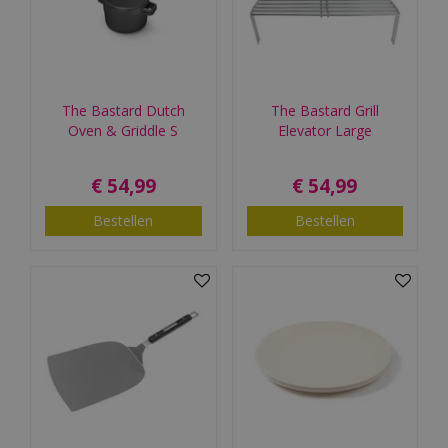
The Bastard Dutch
The Bastard Grill
Oven & Griddle S
Elevator Large
€
54
,
99
€
54
,
99
Bestellen
Bestellen