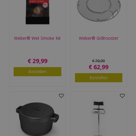
Weber® Wet Smoke Kit
Weber® Grillrooster
€
29
,
99
€
70
,
99
€
62
,
99
Bestellen
Bestellen