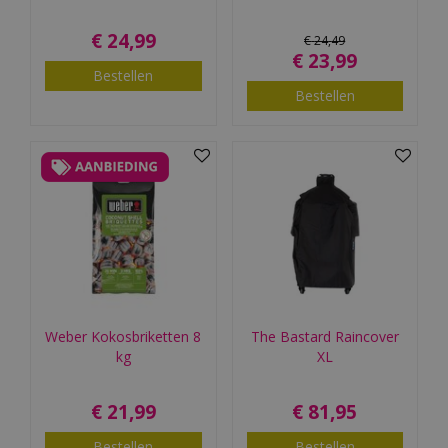
€
24
,
99
€
24
,
49
€
23
,
99
Bestellen
Bestellen
Weber Kokosbriketten 8
The Bastard Raincover
kg
XL
€
21
,
99
€
81
,
95
Bestellen
Bestellen