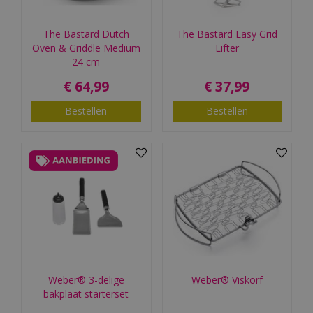
The Bastard Dutch
The Bastard Easy Grid
Oven & Griddle Medium
Lifter
24 cm
€
64
,
99
€
37
,
99
Bestellen
Bestellen
Weber® 3-delige
Weber® Viskorf
bakplaat starterset