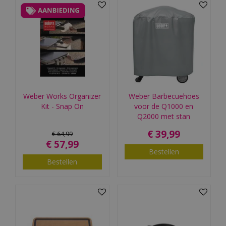
Weber Works Organizer
Weber Barbecuehoes
Kit - Snap On
voor de Q1000 en
Q2000 met stan
€
39
,
99
€
64
,
99
€
57
,
99
Bestellen
Bestellen