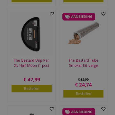
The Bastard Drip Pan
The Bastard Tube
XL Half Moon (1 pcs)
Smoker Kit Large
€
42
,
99
€
32
,
99
€
24
,
74
Bestellen
Bestellen