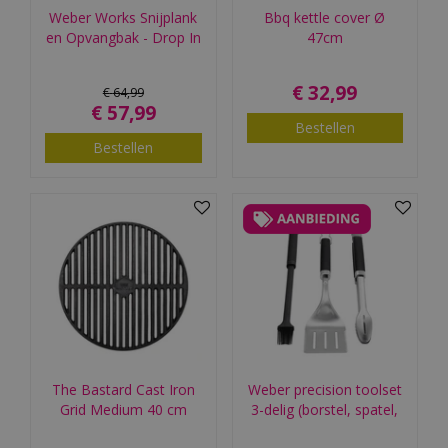
Weber Works Snijplank
Bbq kettle cover Ø
en Opvangbak - Drop In
47cm
€
32
,
99
€
64
,
99
€
57
,
99
Bestellen
Bestellen
The Bastard Cast Iron
Weber precision toolset
Grid Medium 40 cm
3-delig (borstel, spatel,