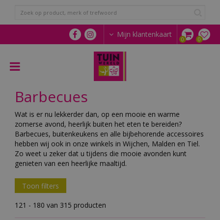
G
a
n
a
Mijn klantenkaart
a
r
c
o
n
Barbecues
t
e
n
Wat is er nu lekkerder dan, op een mooie en warme
t
zomerse avond, heerlijk buiten het eten te bereiden?
Barbecues, buitenkeukens en alle bijbehorende accessoires
hebben wij ook in onze winkels in Wijchen, Malden en Tiel.
Zo weet u zeker dat u tijdens die mooie avonden kunt
genieten van een heerlijke maaltijd.
Toon filters
121 - 180 van 315 producten