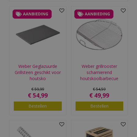
Weber Geglazuurde
Weber grillrooster
Grillsteen geschikt voor
scharnierend
houtsko
houtskoolbarbecue
€
59
,
99
€
54
,
59
€
54
,
99
€
49
,
99
Bestellen
Bestellen