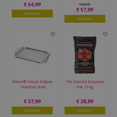
€
64
,
99
€
64
,
99
€
57
,
99
Bestellen
Bestellen
Weber® Deluxe Grillpan
The Bastard European
- Roestvrij staal
Oak 10 kg
€
37
,
99
€
28
,
99
Bestellen
Bestellen