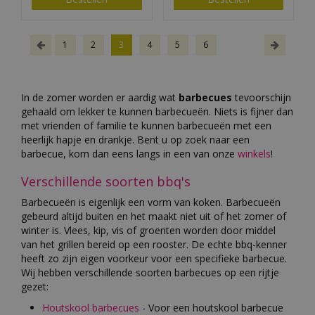
1
2
3
4
5
6
In de zomer worden er aardig wat
barbecues
tevoorschijn
gehaald om lekker te kunnen barbecueën. Niets is fijner dan
met vrienden of familie te kunnen barbecueën met een
heerlijk hapje en drankje. Bent u op zoek naar een
barbecue, kom dan eens langs in een van onze
winkels
!
Verschillende soorten bbq's
Barbecueën is eigenlijk een vorm van koken. Barbecueën
gebeurd altijd buiten en het maakt niet uit of het zomer of
winter is. Vlees, kip, vis of groenten worden door middel
van het grillen bereid op een rooster. De echte bbq-kenner
heeft zo zijn eigen voorkeur voor een specifieke barbecue.
Wij hebben verschillende soorten barbecues op een rijtje
gezet:
Houtskool barbecues
- Voor een houtskool barbecue