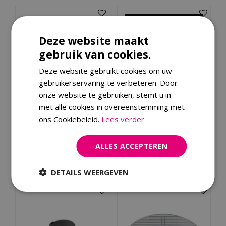
Deze website maakt
gebruik van cookies.
Deze website gebruikt cookies om uw
gebruikerservaring te verbeteren. Door
onze website te gebruiken, stemt u in
The Bastard Fry Pan
Outdoor kitchen cover
met alle cookies in overeenstemming met
Cast Iron M Ø 24 cm
M Anthracite
ons Cookiebeleid.
Lees verder
€
54
,
99
€
59
,
95
ALLES ACCEPTEREN
Bestellen
Bestellen
DETAILS WEERGEVEN