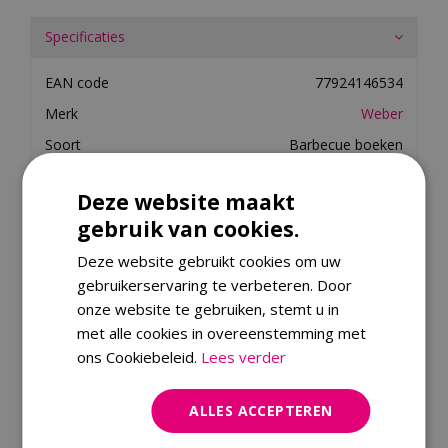
Specificaties
EAN code
77924146534
Merk
Weber
Soort
Barbecue boeken
Aantal stuks
6
Deze website maakt
gebruik van cookies.
Merk
Deze website gebruikt cookies om uw
Dit product kopen
gebruikerservaring te verbeteren. Door
onze website te gebruiken, stemt u in
met alle cookies in overeenstemming met
Kijk ook eens naar:
ons Cookiebeleid.
Lees verder
ALLES ACCEPTEREN