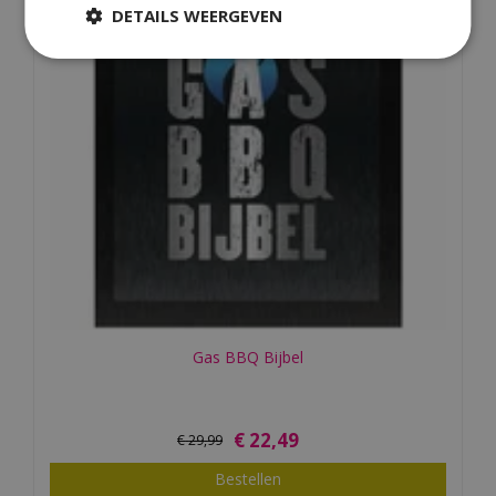
DETAILS WEERGEVEN
Gas BBQ Bijbel
€
22
,
49
€
29
,
99
Bestellen