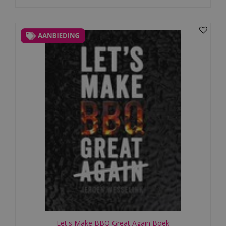
Let's Make BBQ Great Again Boek