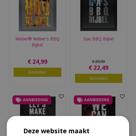
Weber® Weber's BBQ
Gas BBQ Bijbel
Bijbel
€
24
,
99
€
29
,
99
€
22
,
49
Bestellen
Bestellen
Deze website maakt