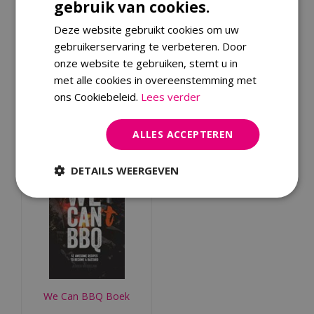
gebruik van cookies.
Deze website gebruikt cookies om uw
Let's Make BBQ Great
We Can BBQ Too Boek
gebruikerservaring te verbeteren. Door
Again Boek
onze website te gebruiken, stemt u in
met alle cookies in overeenstemming met
€
24
,
99
€
18
,
99
ons Cookiebeleid.
Lees verder
€
18
,
74
€
14
,
24
Bestellen
Bestellen
ALLES ACCEPTEREN
DETAILS WEERGEVEN
We Can BBQ Boek