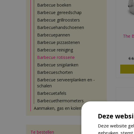
Barbecue boeken
Barbecue gereedschap
Barbecue grillroosters
Barbecuehandschoenen
Barbecuepannen
The B
Barbecue pizzastenen
Barbecue reiniging
Barbecue rotisserie
€
8
Barbecue snijplanken
Barbecueschorten
Barbecue serveerplanken en -
schalen
Barbecuetafels
Barbecuethermometers
Aanmaken, gas en kolen
Deze websi
Deze website geb
Te bestellen
gebruiken, stemt