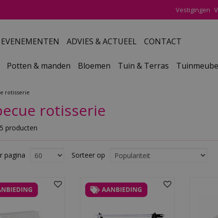
Vestigingen
V
EVENEMENTEN
ADVIES & ACTUEEL
CONTACT
Potten & manden
Bloemen
Tuin & Terras
Tuinmeube
 rotisserie
ecue rotisserie
 5 producten
r pagina
Sorteer op