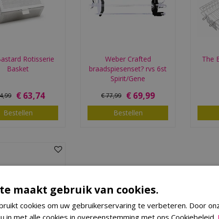
astard Rotisserie
Weber Crafted
The B
Basket
braadspiesenset? rvs 6st
Spirit/Gene
€
63
,
74
€
69
,
99
4
,
99
€
77
,
99
Bestellen
Bestellen
te maakt gebruik van cookies.
ruikt cookies om uw gebruikerservaring te verbeteren. Door on
 u in met alle cookies in overeenstemming met ons Cookiebeleid.