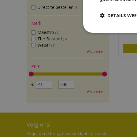
Direct te bestellen
(5)
Maestr
DETAILS WE
Merk
Maestro
(1)
The Bastard
(3)
Weber
(1)
Wis selectie
Prijs
€
-
Wis selectie
Volg ons!
Altijd op de hoogte van de laatste trends