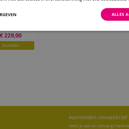
o Draaispit - large
ERGEVEN
ALLES 
€
229
,
00
Bestellen
Aanmelden nieuwsbrief
Meld je aan en ontvang maximaal