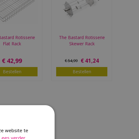
astard Rotisserie
The Bastard Rotisserie
Flat Rack
Skewer Rack
€
42
,
99
€
41
,
24
€
54
,
99
Bestellen
Bestellen
ze website te
Lees verder