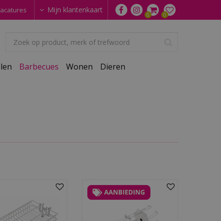
Mijn klantenkaart
acatures
len
Barbecues
Wonen
Dieren