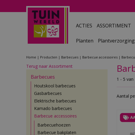
Ga
naar
content
ACTIES
ASSORTIMENT
Planten
Plantverzorging
Home
Producten
Barbecues
Barbecue accessoires
Barbecue
Barb
Terug naar Assortiment
Barbecues
1 - 5 van
Houtskool barbecues
Gasbarbecues
Aantal pe
Elektrische barbecues
Kamado barbecues
Barbecue accessoires
Barbecuehoezen
Barbecue bakplaten