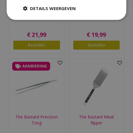
DETAILS WEERGEVEN
The Bastard Grill Clipper
The Bastard BBQ
Brush
€
21
,
99
€
19
,
99
Bestellen
Bestellen
The Bastard Precision
The Bastard Meat
Tong
flipper