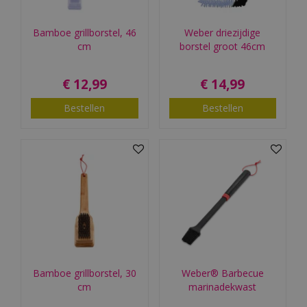
Bamboe grillborstel, 46
Weber driezijdige
cm
borstel groot 46cm
€
12
,
99
€
14
,
99
Bestellen
Bestellen
Bamboe grillborstel, 30
Weber® Barbecue
cm
marinadekwast