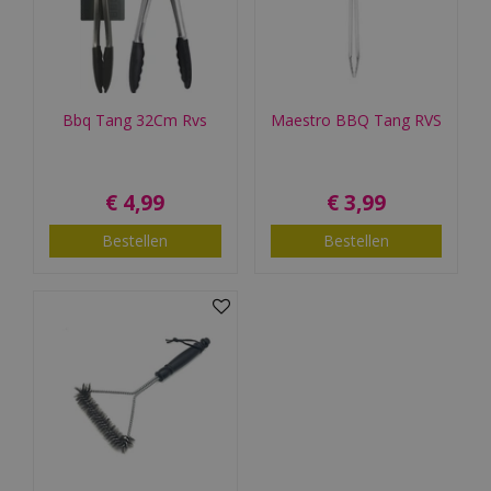
Bbq Tang 32Cm Rvs
Maestro BBQ Tang RVS
€
4
,
99
€
3
,
99
Bestellen
Bestellen