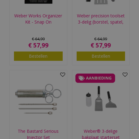
Weber Works Organizer
Weber precision toolset
Kit - Snap On
3-delig (borstel, spatel,
€
64
,
99
€
64
,
99
€
57
,
99
€
57
,
99
Bestellen
Bestellen
The Bastard Serious
Weber® 3-delige
Injector Set
bakplaat starterset