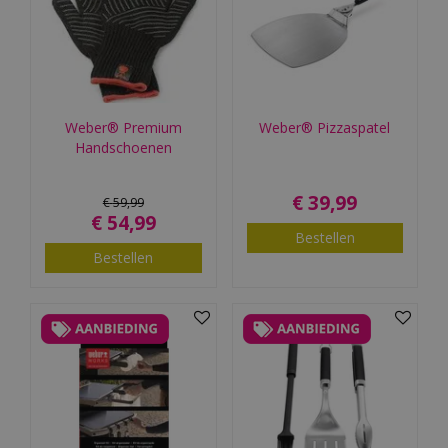
Weber® Premium
Weber® Pizzaspatel
Handschoenen
€
39
,
99
€
59
,
99
€
54
,
99
Bestellen
Bestellen