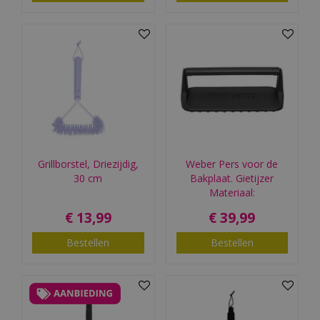
Grillborstel, Driezijdig,
Weber Pers voor de
30 cm
Bakplaat. Gietijzer
Materiaal:
€
13
,
99
€
39
,
99
Bestellen
Bestellen