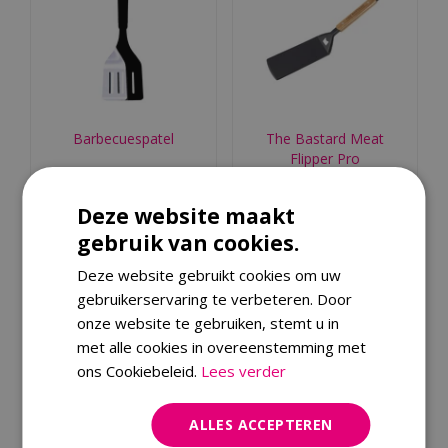
Barbecuespatel
The Bastard Meat
Flipper Pro
€
11
,
99
€
25
,
99
Deze website maakt
gebruik van cookies.
Bestellen
Bestellen
Deze website gebruikt cookies om uw
gebruikerservaring te verbeteren. Door
onze website te gebruiken, stemt u in
met alle cookies in overeenstemming met
ons Cookiebeleid.
Lees verder
ALLES ACCEPTEREN