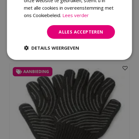
onze website te gebruiken, stemt u in
Material Property
hittebestendig
met alle cookies in overeenstemming met
ons Cookiebeleid.
Lees verder
Merk
ALLES ACCEPTEREN
Dit product kopen
DETAILS WEERGEVEN
Kijk ook eens naar: