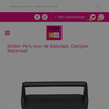
G
a
n
a
Mijn klantenkaart
a
r
c
o
n
Weber Pers voor de Bakplaat. Gietijzer
t
Materiaal:
e
n
t