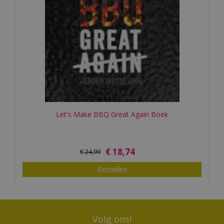
Let's Make BBQ Great Again Boek
€
18
,
74
€
24
,
99
Bestellen
Volg ons!