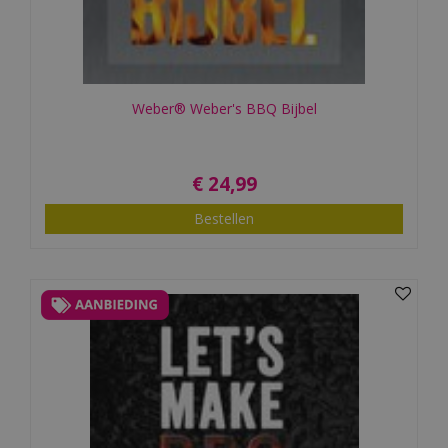
Weber® Weber's BBQ Bijbel
€
24
,
99
Bestellen