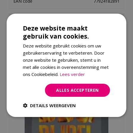
EAN code
77924182891
Dit product kopen
Deze website maakt
gebruik van cookies.
Kijk ook eens naar:
Deze website gebruikt cookies om uw
gebruikerservaring te verbeteren. Door
onze website te gebruiken, stemt u in
met alle cookies in overeenstemming met
ons Cookiebeleid.
Lees verder
ALLES ACCEPTEREN
DETAILS WEERGEVEN