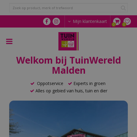
G
a
n
a
Mijn klantenkaart
a
r
c
o
n
Welkom bij TuinWereld
t
e
Malden
n
t
Oppotservice
Experts in groen
Alles op gebied van huis, tuin en dier