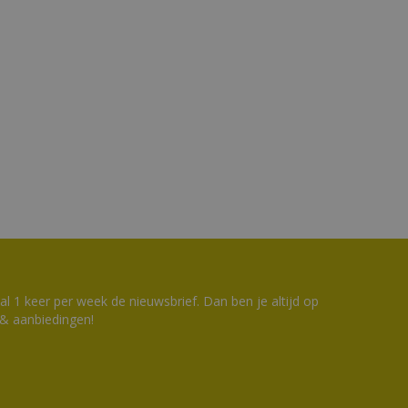
 1 keer per week de nieuwsbrief. Dan ben je altijd op
 & aanbiedingen!