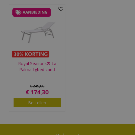
Royal Seasons® La
Palma ligbed zand
€
249
,
00
€
174
,
30
Bestellen