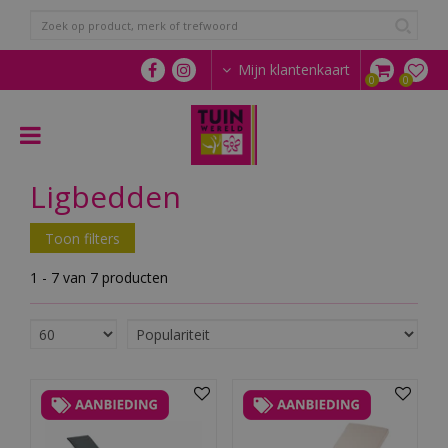
G
a
n
a
Mijn klantenkaart
a
r
c
o
n
Ligbedden
t
e
n
Toon filters
t
1 - 7 van 7 producten