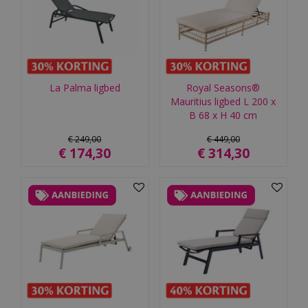
La Palma ligbed
Royal Seasons®
Mauritius ligbed L 200 x
B 68 x H 40 cm
€
249
,
00
€
449
,
00
€
174
,
30
€
314
,
30