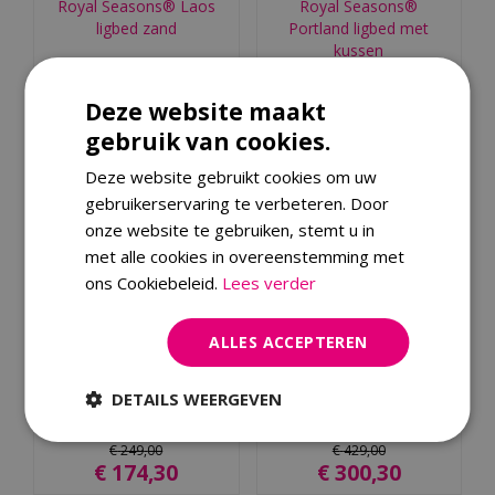
Royal Seasons® Laos
Royal Seasons®
ligbed zand
Portland ligbed met
kussen
€
429
,
00
€
349
,
00
Deze website maakt
€
300
,
30
€
209
,
40
gebruik van cookies.
Deze website gebruikt cookies om uw
gebruikerservaring te verbeteren. Door
onze website te gebruiken, stemt u in
met alle cookies in overeenstemming met
ons Cookiebeleid.
Lees verder
ALLES ACCEPTEREN
Derby deckchair
Royal Seasons® Laos
ligbed espresso
DETAILS WEERGEVEN
€
249
,
00
€
429
,
00
€
174
,
30
€
300
,
30