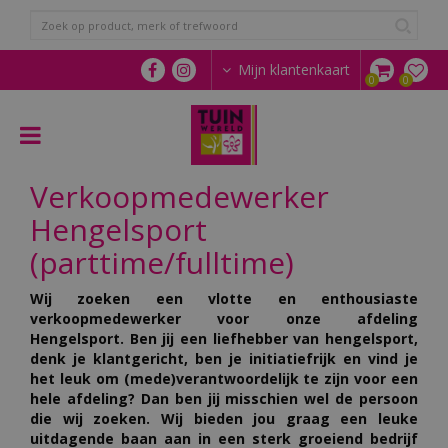
G
a
n
a
Mijn klantenkaart
a
r
c
o
n
Verkoopmedewerker
t
e
Hengelsport
n
t
(parttime/fulltime)
Wij zoeken een vlotte en enthousiaste
verkoopmedewerker voor onze afdeling
Hengelsport. Ben jij een liefhebber van hengelsport,
denk je klantgericht, ben je initiatiefrijk en vind je
het leuk om (mede)verantwoordelijk te zijn voor een
hele afdeling? Dan ben jij misschien wel de persoon
die wij zoeken. Wij bieden jou graag een leuke
uitdagende baan aan in een sterk groeiend bedrijf