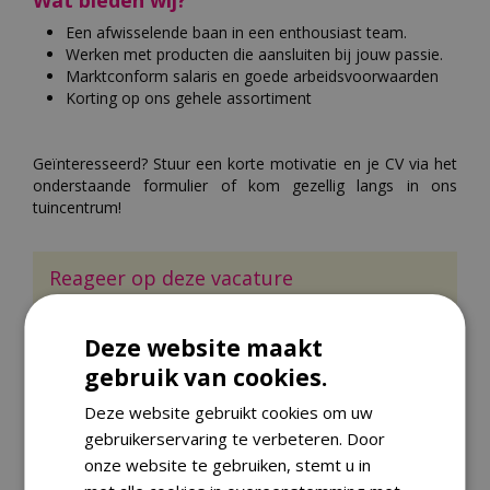
Wat bieden wij?
Een afwisselende baan in een enthousiast team.
Werken met producten die aansluiten bij jouw passie.
Marktconform salaris en goede arbeidsvoorwaarden
Korting op ons gehele assortiment
Geïnteresseerd? Stuur een korte motivatie en je CV via het
onderstaande formulier of kom gezellig langs in ons
tuincentrum!
Reageer op deze vacature
Wilt u reageren op deze vacature? Vul het formulier in
en de gegevens zullen naar het tuincentrum worden
Deze website maakt
gestuurd.
gebruik van cookies.
Geslacht:
*
Deze website gebruikt cookies om uw
Dhr.
Mevr.
gebruikerservaring te verbeteren. Door
Uw naam:
*
onze website te gebruiken, stemt u in