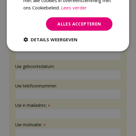
met alle cookies in overeenstemming met
ons Cookiebeleid.
Lees verder
Uw adres:
ALLES ACCEPTEREN
Uw postcode:
DETAILS WEERGEVEN
Uw woonplaats:
Uw geboortedatum:
Uw telefoonnummer:
Uw e-mailadres:
*
Uw motivatie:
*