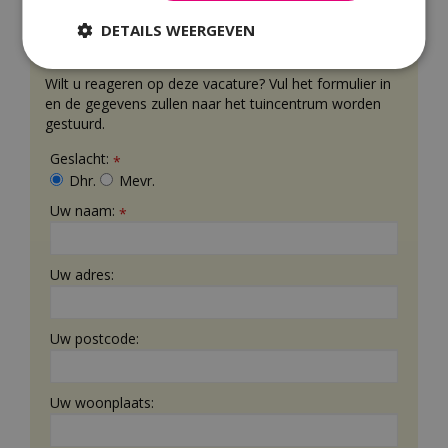
DETAILS WEERGEVEN
Reageer op deze vacature
Wilt u reageren op deze vacature? Vul het formulier in
en de gegevens zullen naar het tuincentrum worden
gestuurd.
Geslacht:
*
Dhr.
Mevr.
Uw naam:
*
Uw adres:
Uw postcode:
Uw woonplaats: