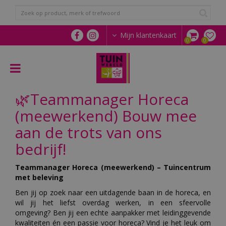
G
a
n
a
Mijn klantenkaart
a
r
c
o
n
🌿Teammanager Horeca
t
e
(meewerkend) Bouw mee
n
t
aan de trots van ons
bedrijf!
Teammanager Horeca (meewerkend) – Tuincentrum
met beleving
Ben jij op zoek naar een uitdagende baan in de horeca, en
wil jij het liefst overdag werken, in een sfeervolle
omgeving? Ben jij een echte aanpakker met leidinggevende
kwaliteiten én een passie voor horeca? Vind je het leuk om