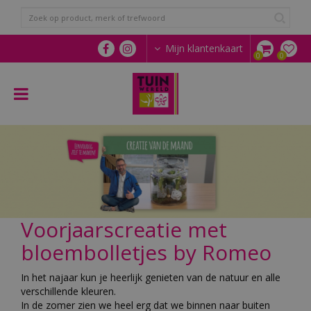
G
a
n
a
Mijn klantenkaart
a
r
c
o
n
t
e
n
t
Voorjaarscreatie met
bloembolletjes by Romeo
In het najaar kun je heerlijk genieten van de natuur en alle
verschillende kleuren.
In de zomer zien we heel erg dat we binnen naar buiten