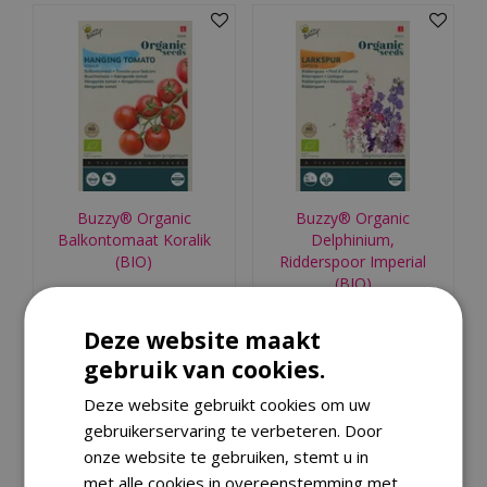
Buzzy® Organic
Buzzy® Organic
Balkontomaat Koralik
Delphinium,
(BIO)
Ridderspoor Imperial
(BIO)
€
4
,
79
€
2
,
69
Deze website maakt
Bestellen
Bestellen
gebruik van cookies.
Deze website gebruikt cookies om uw
gebruikerservaring te verbeteren. Door
onze website te gebruiken, stemt u in
met alle cookies in overeenstemming met