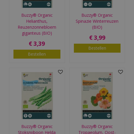
Buzzy® Organic
Buzzy® Organic
Helianthus,
Spinazie Winterreuzen
Reuzenzonnebloem
(BIO)
giganteus (BIO)
€
3
,
99
€
3
,
39
Bestellen
Bestellen
Buzzy® Organic
Buzzy® Organic
Stoksnijboon Helda
Tropaeolum, Oost-