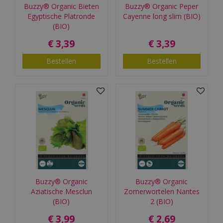
Buzzy® Organic Bieten
Buzzy® Organic Peper
Egyptische Platronde
Cayenne long slim (BIO)
(BIO)
€
3
,
39
€
3
,
39
Bestellen
Bestellen
Buzzy® Organic
Buzzy® Organic
Aziatische Mesclun
Zomerwortelen Nantes
(BIO)
2 (BIO)
€
3
,
99
€
2
,
69