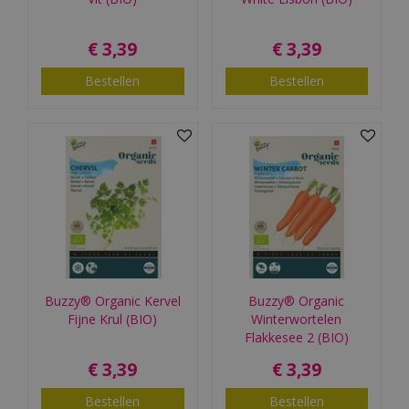
€
3
,
39
€
3
,
39
Bestellen
Bestellen
Buzzy® Organic Kervel
Buzzy® Organic
Fijne Krul (BIO)
Winterwortelen
Flakkesee 2 (BIO)
€
3
,
39
€
3
,
39
Bestellen
Bestellen