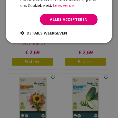
ons Cookiebeleid.
Lees verder
ALLES ACCEPTEREN
Buzzy® Organic
Buzzy® Organic Radijs
DETAILS WEERGEVEN
Palmkool Nero di
Sparkler 2 (BIO)
Toscana (BIO)
€
2
,
69
€
2
,
69
Bestellen
Bestellen