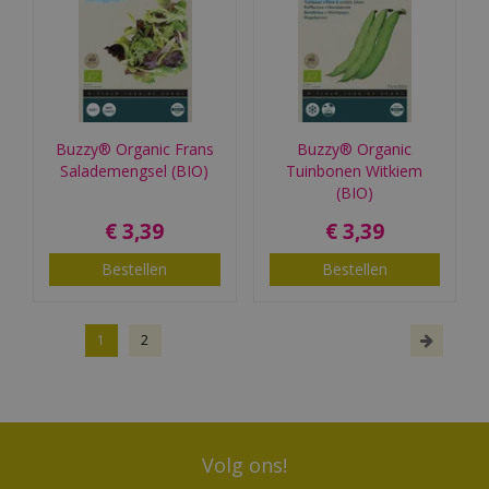
Buzzy® Organic Frans
Buzzy® Organic
Salademengsel (BIO)
Tuinbonen Witkiem
(BIO)
€
3
,
39
€
3
,
39
Bestellen
Bestellen
1
2
Volg ons!