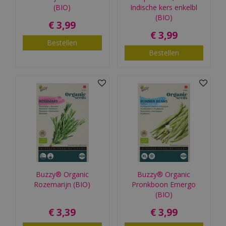
(BIO)
Indische kers enkelbl
(BIO)
€
3
,
99
€
3
,
99
Bestellen
Bestellen
Buzzy® Organic
Buzzy® Organic
Rozemarijn (BIO)
Pronkboon Emergo
(BIO)
€
3
,
39
€
3
,
99