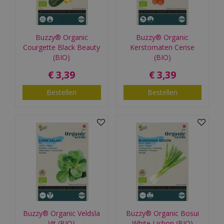
Buzzy® Organic
Buzzy® Organic
Courgette Black Beauty
Kerstomaten Cerise
(BIO)
(BIO)
€
3
,
39
€
3
,
39
Bestellen
Bestellen
Buzzy® Organic Veldsla
Buzzy® Organic Bosui
Vit (BIO)
White Lisbon (BIO)