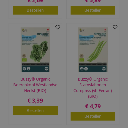
€
2
,
69
€
5
,
89
Bestellen
Bestellen
Buzzy® Organic
Buzzy® Organic
Boerenkool Westlandse
Stamslabonen
Herfst (BIO)
Compass (vh Ferrari)
(BIO)
€
3
,
39
€
4
,
79
Bestellen
Bestellen