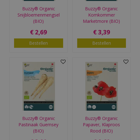
Buzzy® Organic
Buzzy® Organic
Snijbloemenmengsel
Komkommer
(BIO)
Marketmore (BIO)
€
2
,
69
€
3
,
39
Bestellen
Bestellen
Buzzy® Organic
Buzzy® Organic
Pastinaak Guernsey
Papaver, Klaproos
(BIO)
Rood (BIO)