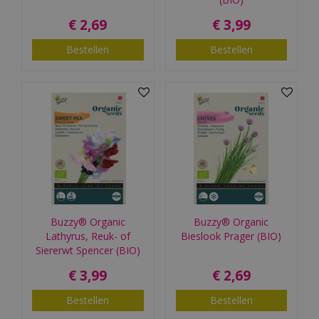
€
2
,
69
€
3
,
99
Bestellen
Bestellen
Buzzy® Organic
Buzzy® Organic
Lathyrus, Reuk- of
Bieslook Prager (BIO)
Siererwt Spencer (BIO)
€
3
,
99
€
2
,
69
Bestellen
Bestellen