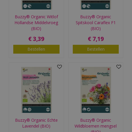
Buzzy® Organic Witlof
Buzzy® Organic
Hollandse Middelvroeg
Spitskool Caraflex F1
(BIO)
(BIO)
€
3
,
39
€
7
,
19
Bestellen
Bestellen
Buzzy® Organic Echte
Buzzy® Organic
Lavendel (BIO)
Wildbloemen mengsel
(BIO)