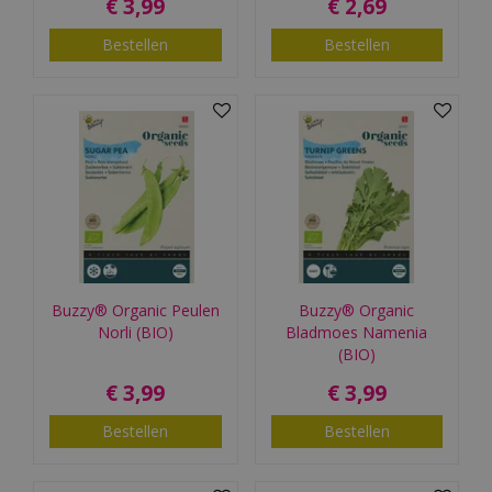
€
3
,
99
€
2
,
69
Bestellen
Bestellen
Buzzy® Organic Peulen
Buzzy® Organic
Norli (BIO)
Bladmoes Namenia
(BIO)
€
3
,
99
€
3
,
99
Bestellen
Bestellen