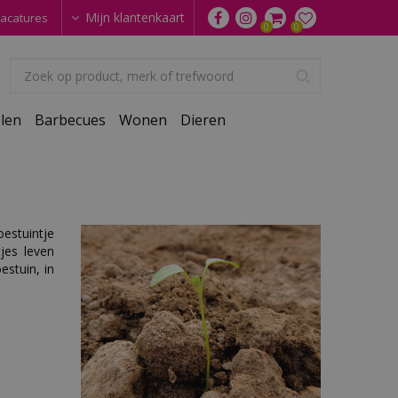
Mijn klantenkaart
acatures
len
Barbecues
Wonen
Dieren
oestuintje
jes leven
stuin, in