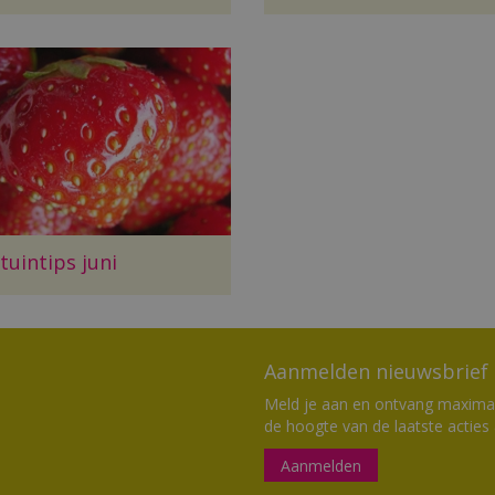
uintips juni
Aanmelden nieuwsbrief
Meld je aan en ontvang maximaal
de hoogte van de laatste acties
Aanmelden