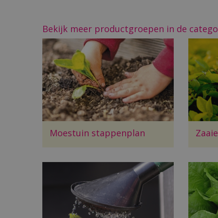
Bekijk meer productgroepen in de catego
Moestuin stappenplan
Zaaie