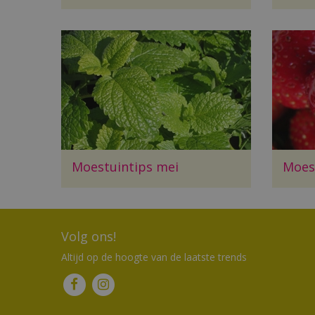
Moestuintips mei
Moest
Volg ons!
Altijd op de hoogte van de laatste trends