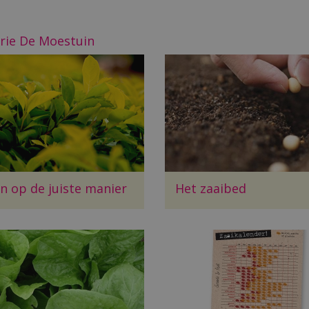
rie De Moestuin
n op de juiste manier
Het zaaibed