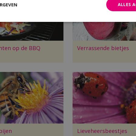
ERGEVEN
ALLES 
nten op de BBQ
Verrassende bietjes
 bijen
Lieveheersbeestjes