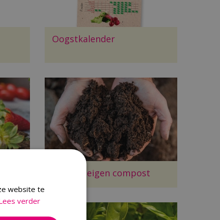
Oogstkalender
jes
Maak je eigen compost
ze website te
Lees verder