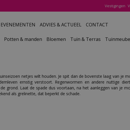
Vestigingen
V
EVENEMENTEN
ADVIES & ACTUEEL
CONTACT
Potten & manden
Bloemen
Tuin & Terras
Tuinmeube
tuinseizoen netjes wilt houden. Je spit dan de bovenste laag van je m
demleven ernstig verstoort. Regenwormen en andere nuttige diert
 de grond. Laat de spade dus voortaan, na het aanleggen van je moe
kend als grelinette, dat beperkt de schade.