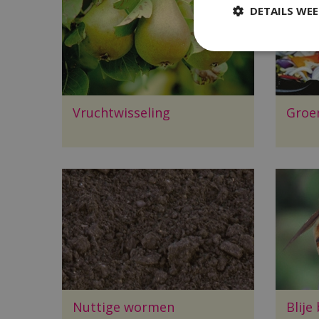
DETAILS WE
Vruchtwisseling
Groe
Nuttige wormen
Blije