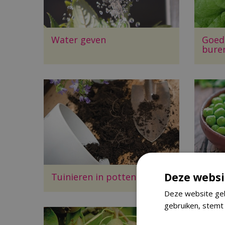
Water geven
Goed
bure
Deze websi
Tuinieren in potten
Erwt
Deze website geb
gebruiken, stemt