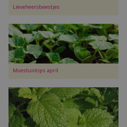
Lieveheersbeestjes
Moestuintips april