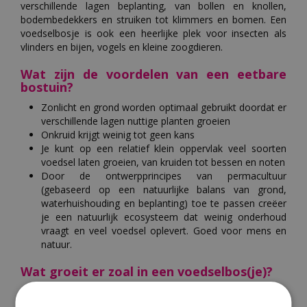
verschillende lagen beplanting, van bollen en knollen,
bodembedekkers en struiken tot klimmers en bomen. Een
voedselbosje is ook een heerlijke plek voor insecten als
vlinders en bijen, vogels en kleine zoogdieren.
Wat zijn de voordelen van een eetbare
bostuin?
Zonlicht en grond worden optimaal gebruikt doordat er
verschillende lagen nuttige planten groeien
Onkruid krijgt weinig tot geen kans
Je kunt op een relatief klein oppervlak veel soorten
voedsel laten groeien, van kruiden tot bessen en noten
Door de ontwerpprincipes van permacultuur
(gebaseerd op een natuurlijke balans van grond,
waterhuishouding en beplanting) toe te passen creëer
je een natuurlijk ecosysteem dat weinig onderhoud
vraagt en veel voedsel oplevert. Goed voor mens en
natuur.
Wat groeit er zoal in een voedselbos(je)?
Je werkt met een slimme, gelaagde beplanting, van knollen
in de bodem tot hoge bomen. Denk aan knolgewassen als