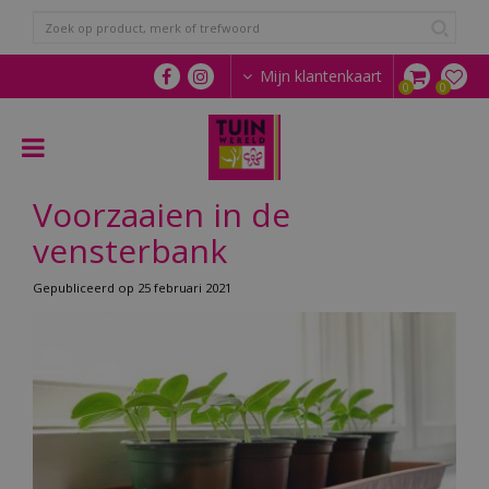
G
a
n
a
Mijn klantenkaart
a
r
c
o
n
Voorzaaien in de
t
e
vensterbank
n
t
Gepubliceerd op
25 februari 2021