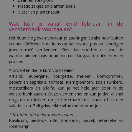
Zaai- en stekgrond
Plastic zakjes en plantenlabels
Gieter en plantenspuit
Wat kun je vanaf eind februari in de
vensterbank voorzaaien?
Het duurt nog even voordat je zaailingen straks naar buiten
kunnen. Officieel is de kans op nachtvorst pas na IJsheiligen
(medio mei) verdwenen. Kies dus soorten die van de
warmte binnenshuis houden en die langzaam ontkiemen en
groeien.
* Groenten die je kunt voorzaaien
Artisjok, aubergine, courgette, meloen, komkommer,
pepers en paprika's, tomaat. Kiemgroenten, zoals tuinkers,
mosterdkers en alfalfa, kun je het hele jaar door in de
vensterbank zaaien. Deze kiemen snel en kun je dan al snel
oogsten en lekker op je boterham met kaas of in een
salade eten. Zelfgekweekte vitaminebommetjes!
* Kruiden die je kunt voorzaaien
Basilicum, bieslook, dille, koriander, kervel, peterselie en
rozemarijn.