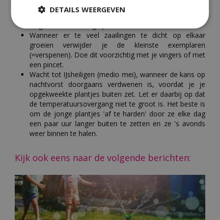
luchten.
DETAILS WEERGEVEN
Zaai met een tussenpoos van twee weken, voor een
langere bloei- of oogstperiode.
Wanneer er te veel zaailingen te dicht op elkaar
groeien verwijder je de kleinste exemplaren
(=verspenen). Doe dit voorzichtig met je vingers of met
een pincet.
Wacht tot IJsheiligen (medio mei), wanneer de kans op
nachtvorst doorgaans verdwenen is, voordat je je
opgekweekte plantjes buiten zet. Let er daarbij op dat
de temperatuursovergang niet te groot is. Het beste is
om de jonge plantjes 'af te harden' door ze elke dag
een paar uur langer buiten te zetten en ze 's avonds
weer binnen te halen.
Kijk ook eens naar de volgende berichten: