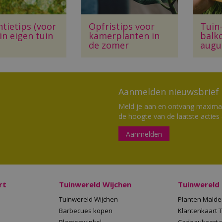
tietips (voor
Opfristips voor
Tuin
 in eigen tuin
kamerplanten in
balk
de zomer
augu
Aanmelden nieuwsbrief
Meld je aan en ontvang maximaal
de hoogte van de laatste acties
Aanmelden
rt
Tuinwereld Wijchen
Tuinwereld
Tuinwereld Wijchen
Planten Mald
Barbecues kopen
Klantenkaart 