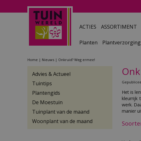
Ga
naar
content
ACTIES
ASSORTIMENT
Planten
Plantverzorging
Home
Nieuws
Onkruid? Weg ermee!
Onk
Advies & Actueel
Gepublice
Tuintips
Het is le
Plantengids
kleurrijk
De Moestuin
werk. Da
manier ui
Tuinplant van de maand
Woonplant van de maand
Soorte