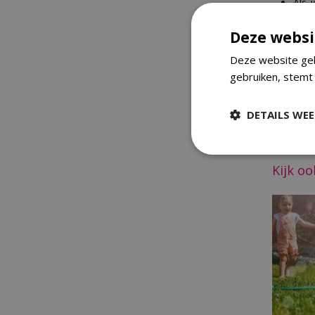
Als 
eers
pott
Deze websi
er g
Deze website geb
Onkrui
gebruiken, stemt
Onkruid 
tuincent
DETAILS WE
maken. I
worteldoe
Kijk o