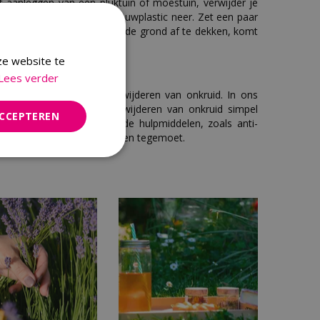
et aanleggen van een pluktuin of moestuin, verwijder je
lang zwarte folie of landbouwplastic neer. Zet een paar
at het niet wegwaait. Door de grond af te dekken, komt
f.
ze website te
Lees verder
andige tools voor het verwijderen van onkruid. In ons
ereedschappen die het verwijderen van onkruid simpel
ACCEPTEREN
atuurlijk ook de benodigde hulpmiddelen, zoals anti-
a een onkruid-vrij tuinseizoen tegemoet.