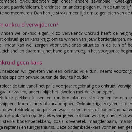
komende onkruidsoorten zijn onder andere zevenblad, kweekgras,
aart, paardenbloem, brandnetel en andere plagen nu in de tuin te lij
te vermeerderen. Dan heb je straks meer tijd om te genieten van de tu
 onkruid verwijderen?
inden we onkruid eigenlijk zo vervelend? Onkruid heeft de neig
at onkruid geen kans krijgt om te winnen van jouw borderplanten, m
i, maar kan wel zorgen voor vervelende situaties in de tuin of bo
t zich snel en daarom is het handig om vroeg in het voorjaar te begi
nkruid geen kans
tuinseizoen wil genieten van een onkruid-vrije tuin, neemt voorzo
nde tips om onkruid buiten de deur te houden.
roleer de tuin vanaf het prille voorjaar regelmatig op onkruid. Verwij
 gaat uitzaaien, anders blijft het 'dweilen met de kraan open'.
k kale plekken tussen en rondom planten, struiken en bomen me
snippers, boomschors of cacaodoppen. Onkruid krijgt zo geen licht e
anti-worteldoek op de plekken waar je een terras of paden van halfverh
kun je ook doen op de plek waar je een rotstuin wilt beginnen. Anti-wo
t sterke bodembedekkers, zoals dovenetel, maagdenpalm, mansoo
ga reptans) en tuingeraniums. Deze bodembedekkers vormen een geslot