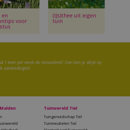
- en
(IJs)thee uit eigen
ontips voor
tuin
stus
 1 keer per week de nieuwsbrief. Dan ben je altijd op
 & aanbiedingen!
 Malden
Tuinwereld Tiel
en
Tuingereedschap Tiel
Tuinwereld
Tuinmeubelen Tiel