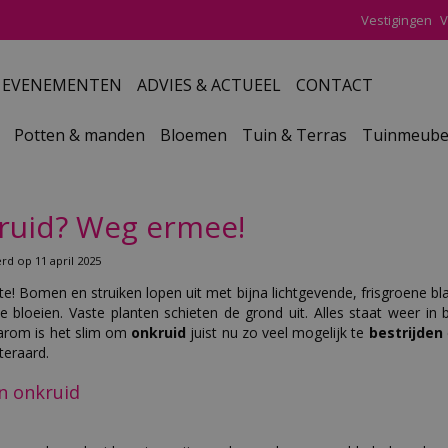
Vestigingen
V
EVENEMENTEN
ADVIES & ACTUEEL
CONTACT
Potten & manden
Bloemen
Tuin & Terras
Tuinmeube
ruid? Weg ermee!
erd op
11 april 2025
nte! Bomen en struiken lopen uit met bijna lichtgevende, frisgroene bl
 te bloeien. Vaste planten schieten de grond uit. Alles staat weer in 
arom is het slim om
onkruid
juist nu zo veel mogelijk te
bestrijden
teraard.
n onkruid