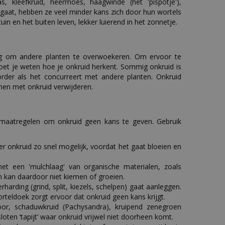
 kleefkruid, heermoes, haagwinde (het 'pispotje'),
f gaat, hebben ze veel minder kans zich door hun wortels
in en het buiten leven, lekker luierend in het zonnetje.
ing om andere planten te overwoekeren. Om ervoor te
oet je weten hoe je onkruid herkent. Sommig onkruid is
rder als het concurreert met andere planten. Onkruid
nnen met onkruid verwijderen.
rgmaatregelen om onkruid geen kans te geven. Gebruik
der onkruid zo snel mogelijk, voordat het gaat bloeien en
t een 'mulchlaag' van organische materialen, zoals
n kan daardoor niet kiemen of groeien.
arding (grind, split, kiezels, schelpen) gaat aanleggen.
rteldoek zorgt ervoor dat onkruid geen kans krijgt.
r, schaduwkruid (Pachysandra), kruipend zenegroen
en ‘tapijt’ waar onkruid vrijwel niet doorheen komt.