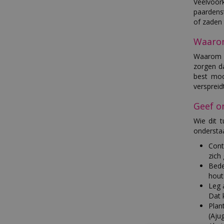
Veelvoor
paardenst
of zaden 
Waarom
Waarom v
zorgen d
best moo
verspreid
Geef o
Wie dit 
onderstaa
Cont
zich
Bede
hout
Leg 
Dat 
Plan
(Aju