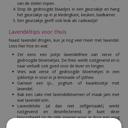
van de stelen rispen.
Stop de gedroogde blaadjes in een geurzakje en hang
het geurzakje op in je kledingkast, keuken, badkamer.
Een geurzakje geeft ook leuk als cadeautje!
Lavendeltips voor thuis
Naast lavendel drogen, kun je nog veel meer met lavendel.
Lees hier hoe en wat:
Zet eens een potje lavendelthee van verse of
gedroogde bloemetjes. De thee werkt rustgevend en is
naar verluidt ook goed voor de lever en longen.
Vries wat verse of gedroogde bloemetjes in een
ijsklontje in voor in je limonade of ijsthee.
Garneer een ijs-, yoghurt- of kwarktoetje met
lavendel.
Bak een cake met lavendelbloemen of maak jam met
wat lavendel erin.
Lavendelolie (al dan niet zelfgemaakt) werkt
rustgevend en desinfecterend. Je kunt deze
bijvoorbeeld op de plek smeren waar je door een mug
gestoken bent of zachtjes op een lichte brandwond