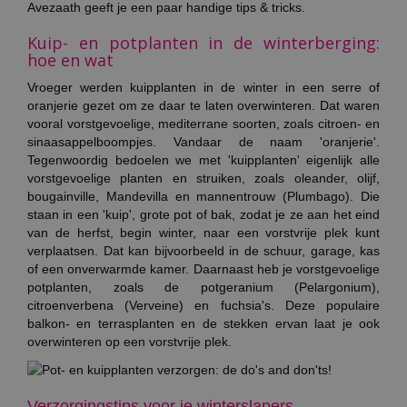
Avezaath geeft je een paar handige tips & tricks.
Kuip- en potplanten in de winterberging:
hoe en wat
Vroeger werden kuipplanten in de winter in een serre of
oranjerie gezet om ze daar te laten overwinteren. Dat waren
vooral vorstgevoelige, mediterrane soorten, zoals citroen- en
sinaasappelboompjes. Vandaar de naam 'oranjerie'.
Tegenwoordig bedoelen we met 'kuipplanten' eigenlijk alle
vorstgevoelige planten en struiken, zoals oleander, olijf,
bougainville, Mandevilla en mannentrouw (Plumbago). Die
staan in een 'kuip', grote pot of bak, zodat je ze aan het eind
van de herfst, begin winter, naar een vorstvrije plek kunt
verplaatsen. Dat kan bijvoorbeeld in de schuur, garage, kas
of een onverwarmde kamer.
Daarnaast heb je vorstgevoelige
potplanten, zoals de potgeranium (Pelargonium),
citroenverbena (Verveine) en fuchsia's. Deze populaire
balkon- en terrasplanten en de stekken ervan laat je ook
overwinteren op een vorstvrije plek.
Verzorgingstips voor je winterslapers