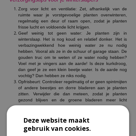
Zorg voor licht en ventilatie: Zet, afhankelijk van de
ruimte waar je vorstgevoelige planten overwinteren,
regelmatig een deur of raam open, zodat je planten
frisse lucht en voldoende licht krijgen.
Geef weinig tot geen water: Je planten zijn in
winterslaap. Het is nog koud en relatief donker. Het is
verbazingwekkend hoe weinig water ze nu nodig
hebben. Vooral als ze in de schuur of garage staan. De
gouden truc om te weten of ze water nodig hebben?
Voel met je vingers aan de aarde! Is deze kurkdroog,
dan geef je ze een klein beetje water. Is de aarde nog
vochtig? Dan hebben ze niks nodig.
Opfrisbeurt: Controleer regelmatig of er geen spintmijten
of andere beestjes en dorre bladeren aan je planten
zitten. Verwijder die dan meteen, zodat je planten
gezond blijven en de groene bladeren meer licht
vangen.
Deze website maakt
Wanneer kunnen ze weer naar buiten?
gebruik van cookies.