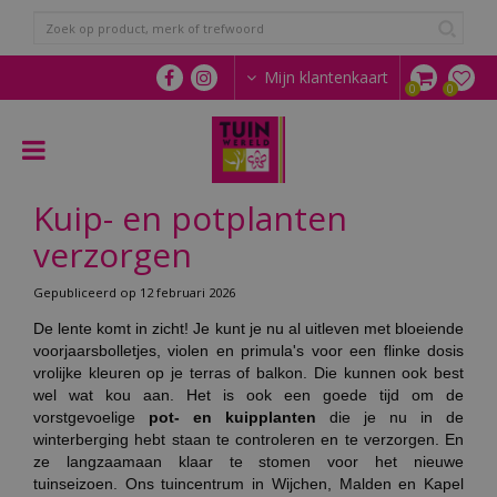
G
a
n
a
Mijn klantenkaart
a
r
c
o
n
Kuip- en potplanten
t
e
verzorgen
n
t
Gepubliceerd op
12 februari 2026
De lente komt in zicht! Je kunt je nu al uitleven met bloeiende
voorjaarsbolletjes, violen en primula's voor een flinke dosis
vrolijke kleuren op je terras of balkon. Die kunnen ook best
wel wat kou aan. Het is ook een goede tijd om de
vorstgevoelige
pot- en kuipplanten
die je nu in de
winterberging hebt staan te controleren en te verzorgen. En
ze langzaamaan klaar te stomen voor het nieuwe
tuinseizoen. Ons tuincentrum in Wijchen, Malden en Kapel