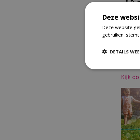
Tuin
prim
Deze websi
Deze website geb
Feeste
gebruiken, stemt
Je kunt 
genoeg! 
DETAILS WE
paaskrans
Namens he
Kijk o