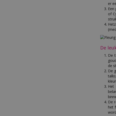
er e
Een 
of C
stru
Hetz
(med
De leu
De t
goud
de s
De g
tall
kleu
Het 
bela
binn
De r
het 
word