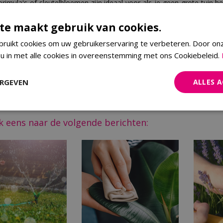
primula's of sleutelbloemen zijn ideaal voor als je geen grote tuin hebt
a doen in een pot of bak op het terras of balkon. Bovendien kun je hu
te maakt gebruik van cookies.
ruikt cookies om uw gebruikerservaring te verbeteren. Door on
lijke paasdecoraties
 u in met alle cookies in overeenstemming met ons Cookiebeleid.
ze zelf maken en/of kant-en-klaar inslaan in ons tuincentrum in W
Of het nu gaat om versierde paastakken, schalen of manden met kleu
ERGEVEN
ALLES 
, lege eierschaaltjes gevuld met tuinkers of een paar blauwe druifjes er
t hele team van ons tuincentrum in Wijchen, Malden en Kapel Avezaat
ok eens naar de volgende berichten: