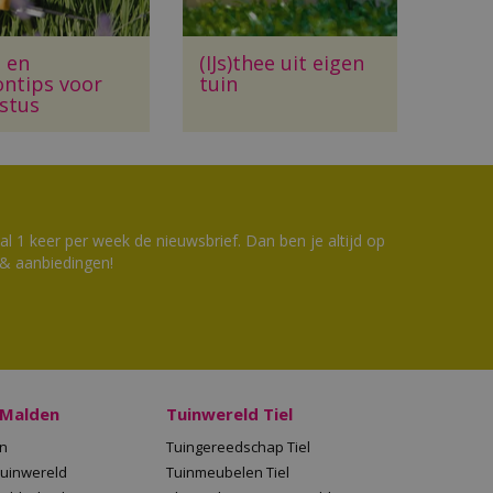
- en
(IJs)thee uit eigen
ontips voor
tuin
stus
 1 keer per week de nieuwsbrief. Dan ben je altijd op
 & aanbiedingen!
 Malden
Tuinwereld Tiel
en
Tuingereedschap Tiel
Tuinwereld
Tuinmeubelen Tiel