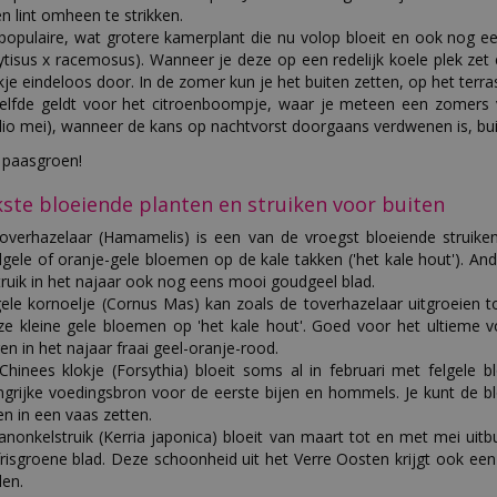
en lint omheen te strikken.
populaire, wat grotere kamerplant die nu volop bloeit en ook nog ee
ytisus x racemosus). Wanneer je deze op een redelijk koele plek zet 
ikje eindeloos door. In de zomer kun je het buiten zetten, op het terra
elfde geldt voor het citroenboompje, waar je meteen een zomers vak
io mei), wanneer de kans op nachtvorst doorgaans verdwenen is, bui
kste bloeiende planten en struiken voor buiten
overhazelaar (Hamamelis) is een van de vroegst bloeiende struiken
gele of oranje-gele bloemen op de kale takken ('het kale hout'). And
truik in het najaar ook nog eens mooi goudgeel blad.
ele kornoelje (Cornus Mas) kan zoals de toverhazelaar uitgroeien tot
oze kleine gele bloemen op 'het kale hout'. Goed voor het ultieme v
ren in het najaar fraai geel-oranje-rood.
Chinees klokje (Forsythia) bloeit soms al in februari met felgel
ngrijke voedingsbron voor de eerste bijen en hommels. Je kunt de 
en in een vaas zetten.
anonkelstruik (Kerria japonica) bloeit van maart tot en met mei ui
frisgroene blad. Deze schoonheid uit het Verre Oosten krijgt ook ee
en.