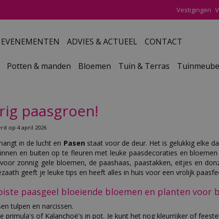
Vestigingen
V
EVENEMENTEN
ADVIES & ACTUEEL
CONTACT
Potten & manden
Bloemen
Tuin & Terras
Tuinmeube
rig paasgroen!
erd op
4 april 2026
hangt in de lucht en
Pasen
staat voor de deur. Het is gelukkig elke dag 
innen en buiten op te fleuren met leuke paasdecoraties en bloemen e
 voor zonnig gele bloemen, de paashaas, paastakken, eitjes en donz
zaath geeft je leuke tips en heeft alles in huis voor een vrolijk paasfe
iste paasgeel bloeiende bloemen en planten voor 
en tulpen en narcissen.
ne primula's of Kalanchoë's in pot. Je kunt het nog kleurrijker of fees