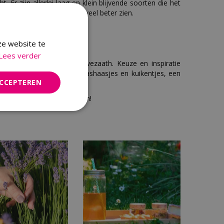
. Er zijn allerlei laag en klein blijvende soorten die het
n fragiele bloemetjes dan veel beter zien.
ze website te
Lees verder
ijchen, Malden en Kapel Avezaath. Keuze en inspiratie
rige eieren, veertjes, paashaasjes en kuikentjes, een
ACCEPTEREN
in... Leef je uit!
h: vrolijk en fleurig Pasen!