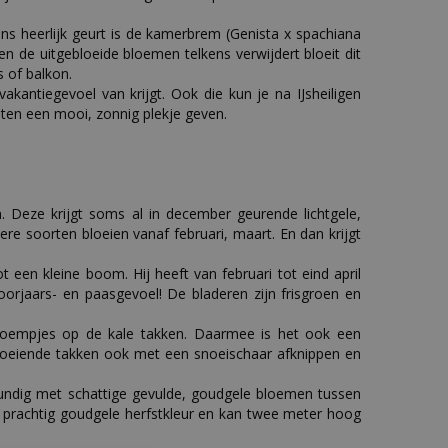
ns heerlijk geurt is de kamerbrem (Genista x spachiana
en de uitgebloeide bloemen telkens verwijdert bloeit dit
s of balkon.
antiegevoel van krijgt. Ook die kun je na IJsheiligen
ten een mooi, zonnig plekje geven.
. Deze krijgt soms al in december geurende lichtgele,
ere soorten bloeien vanaf februari, maart. En dan krijgt
 een kleine boom. Hij heeft van februari tot eind april
oorjaars- en paasgevoel! De bladeren zijn frisgroen en
e bloempjes op de kale takken. Daarmee is het ook een
bloeiende takken ook met een snoeischaar afknippen en
tbundig met schattige gevulde, goudgele bloemen tussen
n prachtig goudgele herfstkleur en kan twee meter hoog