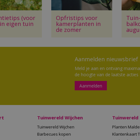
tietips (voor
Opfristips voor
Tuin
 in eigen tuin
kamerplanten in
balk
de zomer
augu
Aanmelden nieuwsbrief
Meld je aan en ontvang maximaal
de hoogte van de laatste acties
Aanmelden
rt
Tuinwereld Wijchen
Tuinwereld
Tuinwereld Wijchen
Planten Mald
Barbecues kopen
Klantenkaart 