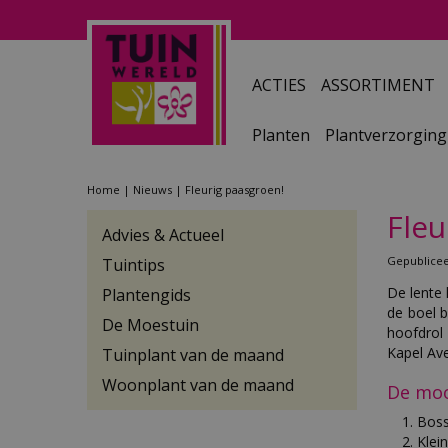
Ga
naar
content
ACTIES
ASSORTIMENT
Planten
Plantverzorging
Home
Nieuws
Fleurig paasgroen!
Fleu
Advies & Actueel
Gepublice
Tuintips
De lente 
Plantengids
de boel b
De Moestuin
hoofdrol
Kapel Ave
Tuinplant van de maand
Woonplant van de maand
De moo
Boss
Klei