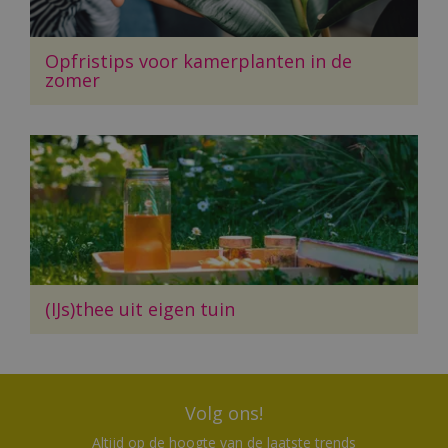
Opfristips voor kamerplanten in de
zomer
(IJs)thee uit eigen tuin
Volg ons!
Altijd op de hoogte van de laatste trends