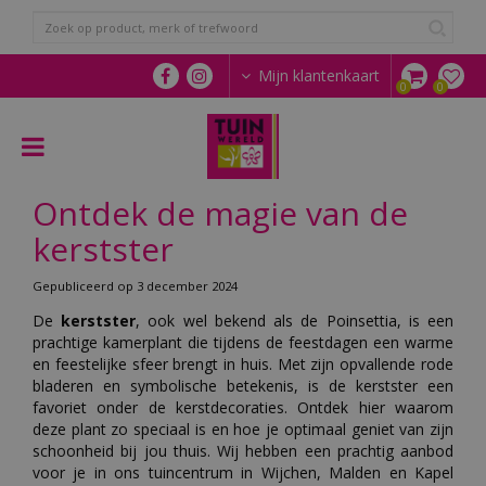
G
a
n
a
Mijn klantenkaart
a
r
c
o
n
Ontdek de magie van de
t
e
kerstster
n
t
Gepubliceerd op
3 december 2024
De
kerstster
, ook wel bekend als de Poinsettia, is een
prachtige kamerplant die tijdens de feestdagen een warme
en feestelijke sfeer brengt in huis. Met zijn opvallende rode
bladeren en symbolische betekenis, is de kerstster een
favoriet onder de kerstdecoraties. Ontdek hier waarom
deze plant zo speciaal is en hoe je optimaal geniet van zijn
schoonheid bij jou thuis. Wij hebben een prachtig aanbod
voor je in ons tuincentrum in Wijchen, Malden en Kapel