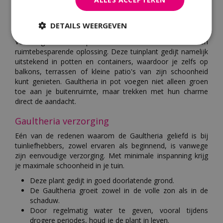
DETAILS WEERGEVEN
Gaultheria in pot
Voor degenen met beperkte ruimte biedt de Gaultheria een
ruimtebesparende oplossing. Deze tuinplant gedijt namelijk
uitstekend in potten en containers, waardoor je zelfs op
balkons, terrassen of kleine patio's van zijn schoonheid
kunt genieten. Gaultheria in pot voegen niet alleen groen
toe aan je buitenruimte, maar trekken met hun charme
direct de aandacht.
Gaultheria verzorging
Eén van de redenen waarom de Gaultheria geliefd is bij
tuinliefhebbers, zowel ervaren als beginnend, is vanwege
zijn eenvoudige verzorging. Met minimale inspanning krijg
je maximale schoonheid in je tuin.
Deze plant gedijt in goed doorlatende grond.
De Gaultheria groeit zowel in de volle zon als in de
schaduw.
Door regelmatig water te geven, vooral tijdens
drogere periodes, houd je de plant in leven.