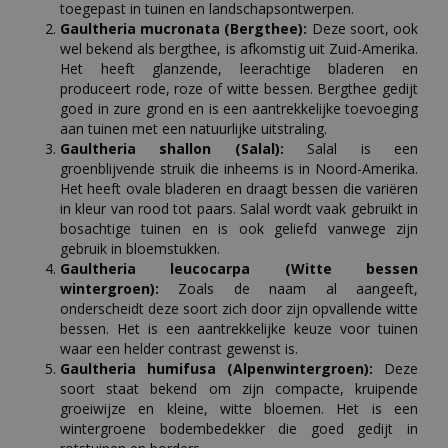
toegepast in tuinen en landschapsontwerpen.
Gaultheria mucronata (Bergthee):
Deze soort, ook
wel bekend als bergthee, is afkomstig uit Zuid-Amerika.
Het heeft glanzende, leerachtige bladeren en
produceert rode, roze of witte bessen. Bergthee gedijt
goed in zure grond en is een aantrekkelijke toevoeging
aan tuinen met een natuurlijke uitstraling.
Gaultheria shallon (Salal):
Salal is een
groenblijvende struik die inheems is in Noord-Amerika.
Het heeft ovale bladeren en draagt bessen die variëren
in kleur van rood tot paars. Salal wordt vaak gebruikt in
bosachtige tuinen en is ook geliefd vanwege zijn
gebruik in bloemstukken.
Gaultheria leucocarpa (Witte bessen
wintergroen):
Zoals de naam al aangeeft,
onderscheidt deze soort zich door zijn opvallende witte
bessen. Het is een aantrekkelijke keuze voor tuinen
waar een helder contrast gewenst is.
Gaultheria humifusa (Alpenwintergroen):
Deze
soort staat bekend om zijn compacte, kruipende
groeiwijze en kleine, witte bloemen. Het is een
wintergroene bodembedekker die goed gedijt in