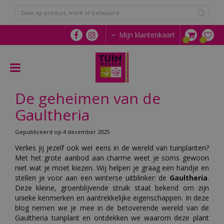
G
a
n
a
Mijn klantenkaart
a
r
c
o
n
De geheimen van de
t
e
Gaultheria
n
t
Gepubliceerd op
4 december 2025
Verlies jij jezelf ook wel eens in de wereld van tuinplanten?
Met het grote aanbod aan charme weet je soms gewoon
niet wat je moet kiezen. Wij helpen je graag een handje en
stellen je voor aan een winterse uitblinker: de
Gaultheria
.
Deze kleine, groenblijvende struik staat bekend om zijn
unieke kenmerken en aantrekkelijke eigenschappen. In deze
blog nemen we je mee in de betoverende wereld van de
Gaultheria tuinplant en ontdekken we waarom deze plant