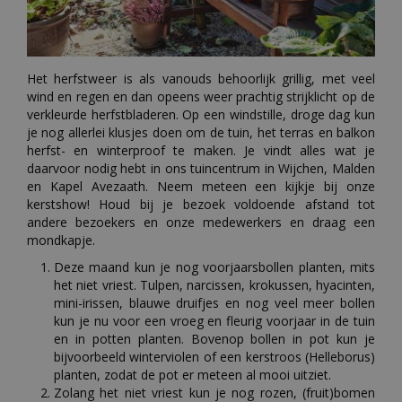
Het herfstweer is als vanouds behoorlijk grillig, met veel
wind en regen en dan opeens weer prachtig strijklicht op de
verkleurde herfstbladeren. Op een windstille, droge dag kun
je nog allerlei klusjes doen om de tuin, het terras en balkon
herfst- en winterproof te maken. Je vindt alles wat je
daarvoor nodig hebt in ons tuincentrum in Wijchen, Malden
en Kapel Avezaath. Neem meteen een kijkje bij onze
kerstshow! Houd bij je bezoek voldoende afstand tot
andere bezoekers en onze medewerkers en draag een
mondkapje.
Deze maand kun je nog voorjaarsbollen planten, mits
het niet vriest. Tulpen, narcissen, krokussen, hyacinten,
mini-irissen, blauwe druifjes en nog veel meer bollen
kun je nu voor een vroeg en fleurig voorjaar in de tuin
en in potten planten. Bovenop bollen in pot kun je
bijvoorbeeld winterviolen of een kerstroos (Helleborus)
planten, zodat de pot er meteen al mooi uitziet.
Zolang het niet vriest kun je nog rozen, (fruit)bomen