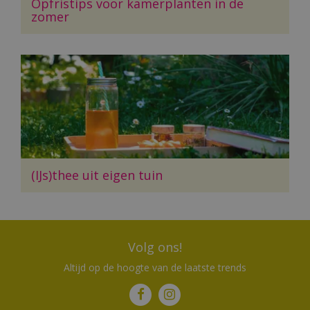
Opfristips voor kamerplanten in de
zomer
(IJs)thee uit eigen tuin
Volg ons!
Altijd op de hoogte van de laatste trends