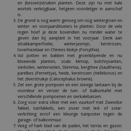
en (bessen)struiken planten. Deze zijn nu met kale
wortels verkrijgbaar, hetgeen voordeliger in aanschaf
is.
De grond is nog warm genoeg om nog wintergroen en
winter- en voorjaarsbloeiers te planten. Door de vele
regen hoef je deze bovendien nu minder water te
geven dan bij aanplant in het voorjaar. Denk aan
struikkamperfoelie, winterjasmijn, kerstrozen,
toverhazelaar en Chinees klokje (Forsythia).
Vul potten en bakken met groenblijvende en nu
bloeiende planten, zoals klimop, bolchrysanten,
sierkolen, winterviolen, Skimmia, bergthee (Gaultheria),
parelbes (Pernettya), heide, kerstrozen (Helleborus) en
het zilverstruikje (Calocephalus brownii).
Zet een grote pompoen en een stevige lantaarn bij de
voordeur en versier de tuin- of balkontafel met
verschillende pompoenen en sierkalebassen.
Zorg voor extra sfeer met een vuurkorf met Zweedse
fakkel, tuinfakkels, een snoer met led- of solar-
verlichting en/of een kleurige tuinposter tegen de
garage- of balkonmuur.
Veeg of hark blad van de paden, het terras en gazon.