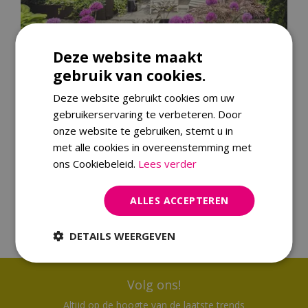
Deze website maakt
Creëer schaduw in een 'coole' tuin
gebruik van cookies.
Deze website gebruikt cookies om uw
gebruikerservaring te verbeteren. Door
onze website te gebruiken, stemt u in
met alle cookies in overeenstemming met
ons Cookiebeleid.
Lees verder
ALLES ACCEPTEREN
11 tips voor een biodiverse tuin
DETAILS WEERGEVEN
Volg ons!
Altijd op de hoogte van de laatste trends