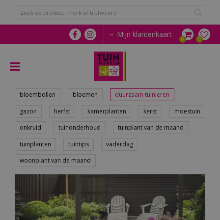
G
a
n
a
Mijn klantenkaart
a
r
c
o
n
t
bloembollen
bloemen
duurzaam tuinieren
e
gazon
herfst
kamerplanten
kerst
moestuin
n
t
onkruid
tuinonderhoud
tuinplant van de maand
tuinplanten
tuintips
vaderdag
woonplant van de maand